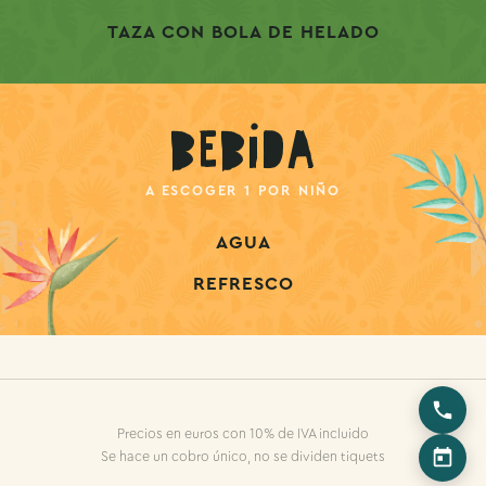
TAZA CON BOLA DE HELADO
Bebida
A ESCOGER 1 POR NIÑO
AGUA
REFRESCO
Precios en euros con 10% de IVA incluido
Se hace un cobro único, no se dividen tiquets