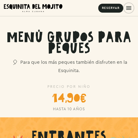
RESERVAR
Menú Grupos para
Peques
🎈
Para que los más peques también disfruten en la
Esquinita.
PRECIO POR NIÑO
14,90€
HASTA 10 AÑOS
Entrantes